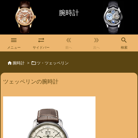
腕時計





メニュー
サイドバー
前へ
次へ
検索
腕時計
>
ツ・ツェッペリン


ツェッペリンの腕時計