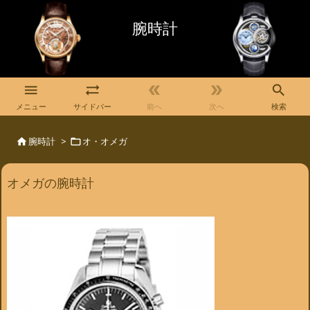
腕時計





メニュー
サイドバー
前へ
次へ
検索
腕時計
>
オ・オメガ


オメガの腕時計