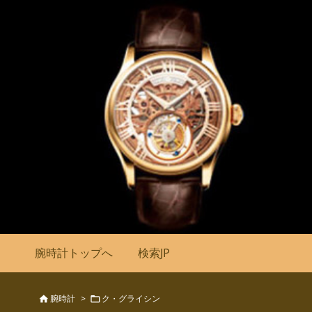
腕時計トップへ
検索JP
腕時計
>
ク・グライシン

