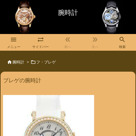
腕時計





メニュー
サイドバー
前へ
次へ
検索
腕時計
>
フ・ブレゲ


ブレゲの腕時計