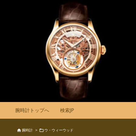
腕時計トップへ
検索JP
腕時計
>
ウ・ウィーウッド

