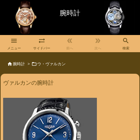
腕時計





メニュー
サイドバー
前へ
次へ
検索
腕時計
>
ウ・ヴァルカン


ヴァルカンの腕時計